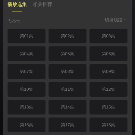
播放选集
相关推荐
切换线路
无尽云
第01集
第02集
第03集
第04集
第05集
第06集
第07集
第08集
第09集
第10集
第11集
第12集
第13集
第14集
第15集
第16集
第17集
第18集