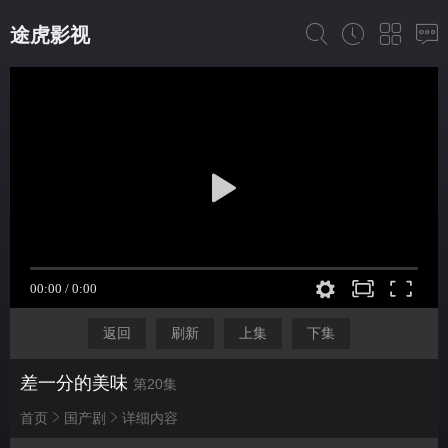
途虎影视
返回
刷新
上集
下集
差一分的美味
第20集
首页
国产剧
详细内容