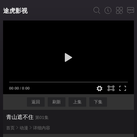
途虎影视
返回
刷新
上集
下集
青山遮不住
第01集
首页
动漫
详细内容