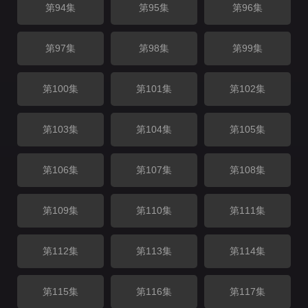
第94集
第95集
第96集
第97集
第98集
第99集
第100集
第101集
第102集
第103集
第104集
第105集
第106集
第107集
第108集
第109集
第110集
第111集
第112集
第113集
第114集
第115集
第116集
第117集