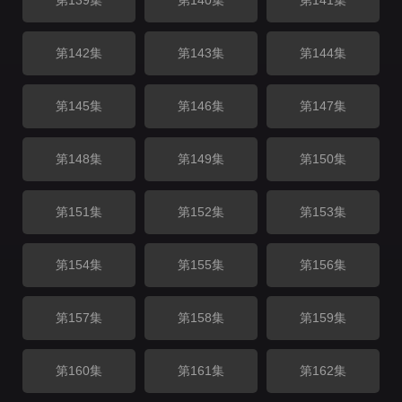
第139集
第140集
第141集
第142集
第143集
第144集
第145集
第146集
第147集
第148集
第149集
第150集
第151集
第152集
第153集
第154集
第155集
第156集
第157集
第158集
第159集
第160集
第161集
第162集