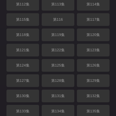
第112集
第113集
第114集
第115集
第116
第117集
第118集
第119集
第120集
第121集
第122集
第123集
第124集
第125集
第126集
第127集
第128集
第129集
第130集
第131集
第132集
第133集
第134集
第135集