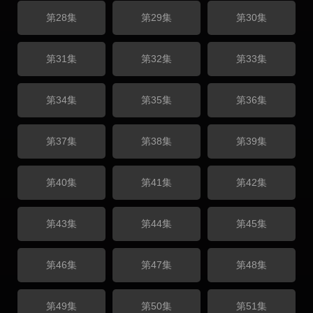
第28集
第29集
第30集
第31集
第32集
第33集
第34集
第35集
第36集
第37集
第38集
第39集
第40集
第41集
第42集
第43集
第44集
第45集
第46集
第47集
第48集
第49集
第50集
第51集