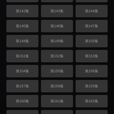
第142集
第143集
第144集
第145集
第146集
第147集
第148集
第149集
第150集
第151集
第152集
第153集
第154集
第155集
第156集
第157集
第158集
第159集
第160集
第161集
第162集