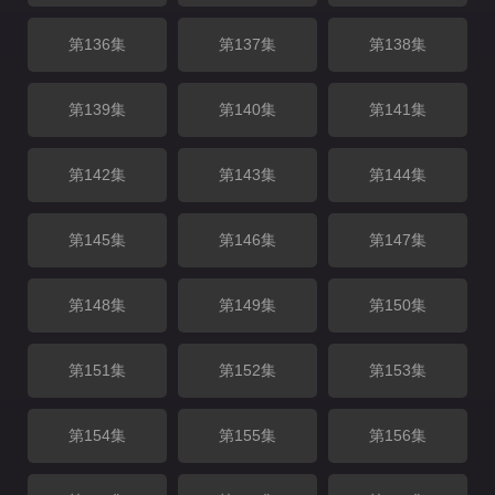
第136集
第137集
第138集
第139集
第140集
第141集
第142集
第143集
第144集
第145集
第146集
第147集
第148集
第149集
第150集
第151集
第152集
第153集
第154集
第155集
第156集