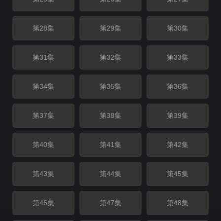
第28集
第29集
第30集
第31集
第32集
第33集
第34集
第35集
第36集
第37集
第38集
第39集
第40集
第41集
第42集
第43集
第44集
第45集
第46集
第47集
第48集