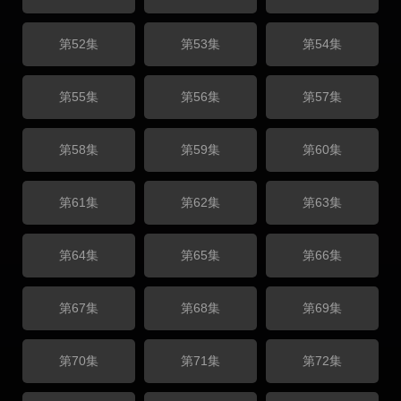
第52集
第53集
第54集
第55集
第56集
第57集
第58集
第59集
第60集
第61集
第62集
第63集
第64集
第65集
第66集
第67集
第68集
第69集
第70集
第71集
第72集