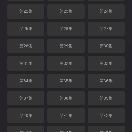
第22集
第23集
第24集
第25集
第26集
第27集
第28集
第29集
第30集
第31集
第32集
第33集
第34集
第35集
第36集
第37集
第38集
第39集
第40集
第41集
第42集