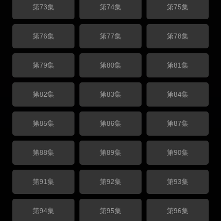
第73集
第74集
第75集
第76集
第77集
第78集
第79集
第80集
第81集
第82集
第83集
第84集
第85集
第86集
第87集
第88集
第89集
第90集
第91集
第92集
第93集
第94集
第95集
第96集