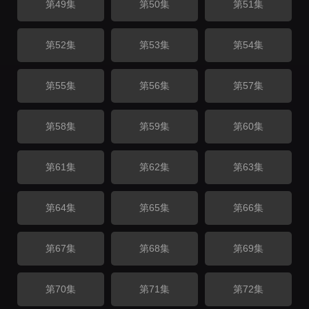
第49集
第50集
第51集
第52集
第53集
第54集
第55集
第56集
第57集
第58集
第59集
第60集
第61集
第62集
第63集
第64集
第65集
第66集
第67集
第68集
第69集
第70集
第71集
第72集