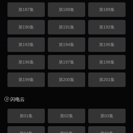
第187集
第188集
第189集
第190集
第191集
第192集
第193集
第194集
第195集
第196集
第197集
第198集
第199集
第200集
第201集
闪电云
第01集
第02集
第03集