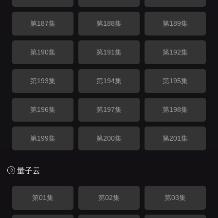
第187集
第188集
第189集
第190集
第191集
第192集
第193集
第194集
第195集
第196集
第197集
第198集
第199集
第200集
第201集
量子云
第01集
第02集
第03集