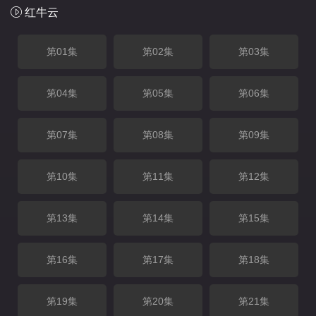
红牛云
第01集
第02集
第03集
第04集
第05集
第06集
第07集
第08集
第09集
第10集
第11集
第12集
第13集
第14集
第15集
第16集
第17集
第18集
第19集
第20集
第21集