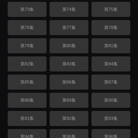
第73集
第74集
第75集
第76集
第77集
第78集
第79集
第80集
第81集
第82集
第83集
第84集
第85集
第86集
第87集
第88集
第89集
第90集
第91集
第92集
第93集
第94集
第95集
第96集