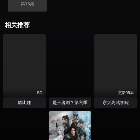
第13集
相关推荐
BD
更新04集
更新05集
燃比娃
是王者啊？第六季
东大高武学院