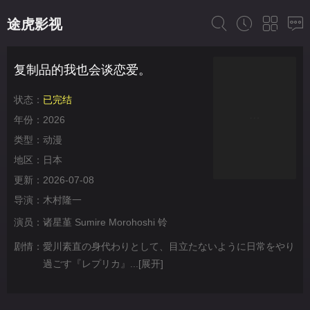
途虎影视
复制品的我也会谈恋爱。
状态：
已完结
年份：
2026
类型：
动漫
地区：
日本
更新：
2026-07-08
导演：
木村隆一
演员：
诸星堇
Sumire
Morohoshi
铃
剧情：
愛川素直の身代わりとして、目立たないように日常をやり
過ごす『レプリカ』...
[展开]