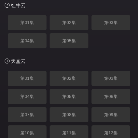
红牛云
第01集
第02集
第03集
第04集
第05集
天堂云
第01集
第02集
第03集
第04集
第05集
第06集
第07集
第08集
第09集
第10集
第11集
第12集